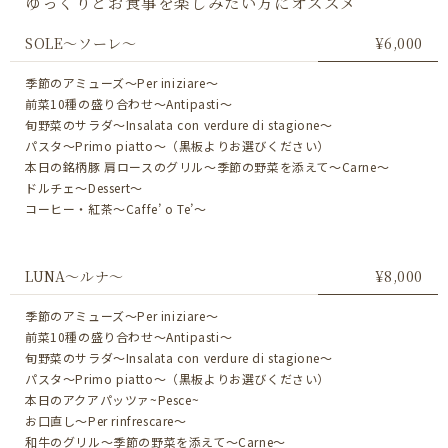
ゆっくりとお食事を楽しみたい方にオススメ
SOLE～ソーレ～
¥6,000
季節のアミューズ～Per iniziare～
前菜10種の盛り合わせ～Antipasti～
旬野菜のサラダ～Insalata con verdure di stagione～
パスタ～Primo piatto～（黒板よりお選びください）
本日の銘柄豚 肩ロースのグリル〜季節の野菜を添えて〜Carne～
ドルチェ～Dessert～
コーヒー・紅茶～Caffe’ o Te’～
LUNA～ルナ～
¥8,000
季節のアミューズ～Per iniziare～
前菜10種の盛り合わせ～Antipasti～
旬野菜のサラダ～Insalata con verdure di stagione～
パスタ～Primo piatto～（黒板よりお選びください）
本日のアクアパッツァ~Pesce~
お口直し～Per rinfrescare～
和牛のグリル〜季節の野菜を添えて〜Carne～