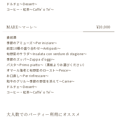
ドルチェ～Dessert～
コーヒー・紅茶～Caffe’ o Te’～
MARE～マーレ～
¥10,000
食前酒
季節のアミューズ～Per iniziare～
前菜10種の盛り合わせ～Antipasti～
旬野菜のサラダ～Insalata con verdure di stagione～
季節のズッパ～Zuppa d’oggi～
パスタ～Primo piatto～（黒板よりお選びください）
オマール海老と旬野菜のロースト～Pesce～
お口直し～Per rinfrescare～
和牛のグリル〜季節の野菜を添えて〜Carne～
ドルチェ～Dessert～
コーヒー・紅茶～Caffe’ o Te’～
大人数でのパーティー利用にオススメ