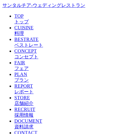
サンタルチア-ウェディングレストラン
TOP
トップ
CUISINE
料理
BESTRATE
ベストレート
CONCEPT
コンセプト
FAIR
フェア
PLAN
プラン
REPORT
レポート
STORE
店舗紹介
RECRUIT
採用情報
DOCUMENT
資料請求
CONTACT